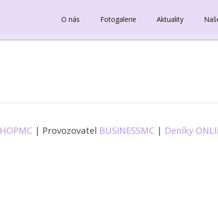
O nás
Fotogalerie
Aktuality
Naš
SHOPMC
| Provozovatel
BUSINESSMC
|
Deníky ONL